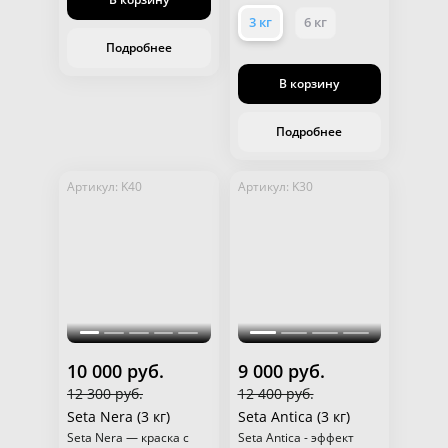
травертин для
эффекта «Песчаных
изысканных
вихрей».
3 кг
6 кг
интерьеров.
Подробнее
В корзину
Подробнее
Артикул: K40
Артикул: K30
10 000 руб.
9 000 руб.
12 300 руб.
12 400 руб.
Seta Nera (3 кг)
Seta Antica (3 кг)
Seta Nera — краска с
Seta Antica - эффект