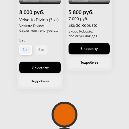
8 000 руб.
5 800 руб.
7 000 руб.
Velvetto Divino (3 кг)
Skudo Robusto
Velvetto Divino:
бархатная текстура с
Skudo Robusto:
мягким сиянием для
премиум-лак для
стен и потолков.
Вес
безупречной защиты и
выразительной
В корзину
3 кг
6 кг
эстетики поверхностей.
Подробнее
В корзину
Подробнее