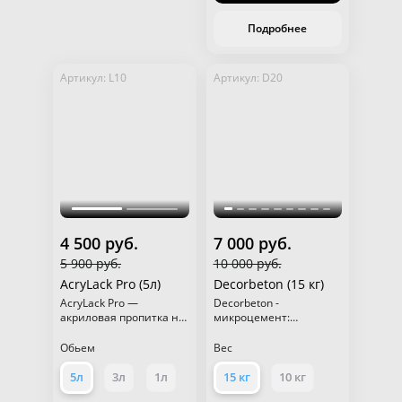
Подробнее
Артикул: L10
Артикул: D20
4 500 руб.
7 000 руб.
5 900 руб.
10 000 руб.
AcryLack Pro (5л)
Decorbeton (15 кг)
AcryLack Pro —
Decorbeton -
акриловая пропитка на
микроцемент:
водной основе для
стильные и прочные
защиты и продления
декоративные
Обьем
Вес
срока службы
покрытия.
декоративных
5л
3л
1л
15 кг
10 кг
покрытий.