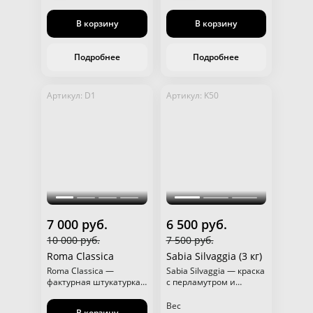
В корзину
В корзину
Подробнее
Подробнее
Артикул: D1
Артикул: K50
7 000 руб.
6 500 руб.
10 000 руб.
7 500 руб.
Roma Classica
Sabia Silvaggia (3 кг)
Roma Classica —
Sabia Silvaggia — краска
фактурная штукатурка с
с перламутром и
эффектом
особым наполнителем
натурального камня
для магического
Вес
В корзину