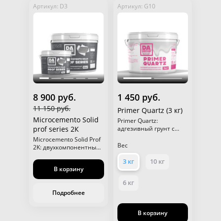
Артикул: D3
Артикул: G10
8 900 руб.
1 450 руб.
11 150 руб.
Primer Quartz (3 кг)
Microcemento Solid
Primer Quartz:
prof series 2К
адгезивный грунт с
кварцем для фасадов и
Microcemento Solid Prof
интерьеров.
Вес
2K: двухкомпонентный
высокопрочный состав
3 кг
10 кг
идеально подходящий
В корзину
как для стен так и для
полов.
6 кг
Подробнее
В корзину