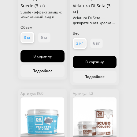
Suede (3 кг)
Velatura Di Seta (3
кг)
Suede - эффект замши:
изысканный вид и
Velatura Di Seta —
нежность для ваших
декоративная краска с
поверхностей.
Обьем
эффектом мраморных
прожилок для
Вес
3 кг
6 кг
благородной отделки
стен и потолков.
3 кг
6 кг
В корзину
В корзину
Подробнее
Подробнее
Артикул: K60
Артикул: L2